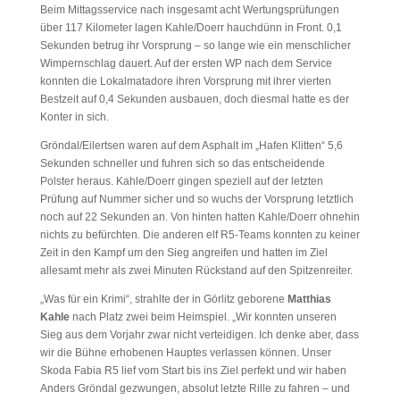
Beim Mittagsservice nach insgesamt acht Wertungsprüfungen
über 117 Kilometer lagen Kahle/Doerr hauchdünn in Front. 0,1
Sekunden betrug ihr Vorsprung – so lange wie ein menschlicher
Wimpernschlag dauert. Auf der ersten WP nach dem Service
konnten die Lokalmatadore ihren Vorsprung mit ihrer vierten
Bestzeit auf 0,4 Sekunden ausbauen, doch diesmal hatte es der
Konter in sich.
Gröndal/Eilertsen waren auf dem Asphalt im „Hafen Klitten“ 5,6
Sekunden schneller und fuhren sich so das entscheidende
Polster heraus. Kahle/Doerr gingen speziell auf der letzten
Prüfung auf Nummer sicher und so wuchs der Vorsprung letztlich
noch auf 22 Sekunden an. Von hinten hatten Kahle/Doerr ohnehin
nichts zu befürchten. Die anderen elf R5-Teams konnten zu keiner
Zeit in den Kampf um den Sieg angreifen und hatten im Ziel
allesamt mehr als zwei Minuten Rückstand auf den Spitzenreiter.
„Was für ein Krimi“, strahlte der in Görlitz geborene
Matthias
Kahle
nach Platz zwei beim Heimspiel. „Wir konnten unseren
Sieg aus dem Vorjahr zwar nicht verteidigen. Ich denke aber, dass
wir die Bühne erhobenen Hauptes verlassen können. Unser
Skoda Fabia R5 lief vom Start bis ins Ziel perfekt und wir haben
Anders Gröndal gezwungen, absolut letzte Rille zu fahren – und