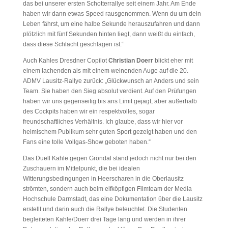
das bei unserer ersten Schotterrallye seit einem Jahr. Am Ende
haben wir dann etwas Speed rausgenommen. Wenn du um dein
Leben fährst, um eine halbe Sekunde herauszufahren und dann
plötzlich mit fünf Sekunden hinten liegt, dann weißt du einfach,
dass diese Schlacht geschlagen ist.“
Auch Kahles Dresdner Copilot
Christian Doerr
blickt eher mit
einem lachenden als mit einem weinenden Auge auf die 20.
ADMV Lausitz-Rallye zurück: „Glückwunsch an Anders und sein
Team. Sie haben den Sieg absolut verdient. Auf den Prüfungen
haben wir uns gegenseitig bis ans Limit gejagt, aber außerhalb
des Cockpits haben wir ein respektvolles, sogar
freundschaftliches Verhältnis. Ich glaube, dass wir hier vor
heimischem Publikum sehr guten Sport gezeigt haben und den
Fans eine tolle Vollgas-Show geboten haben.“
Das Duell Kahle gegen Gröndal stand jedoch nicht nur bei den
Zuschauern im Mittelpunkt, die bei idealen
Witterungsbedingungen in Heerscharen in die Oberlausitz
strömten, sondern auch beim elfköpfigen Filmteam der Media
Hochschule Darmstadt, das eine Dokumentation über die Lausitz
erstellt und darin auch die Rallye beleuchtet. Die Studenten
begleiteten Kahle/Doerr drei Tage lang und werden in ihrer