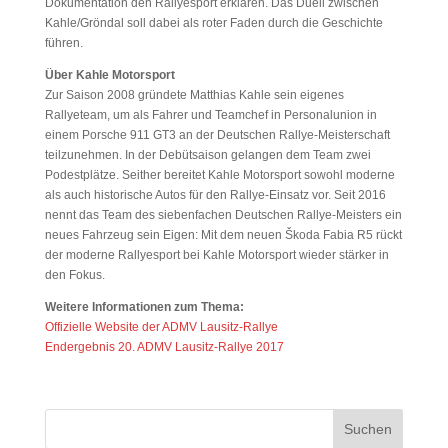
Dokumentation den Rallyesport erklären. Das Duell zwischen
Kahle/Gröndal soll dabei als roter Faden durch die Geschichte
führen.
Über Kahle Motorsport
Zur Saison 2008 gründete Matthias Kahle sein eigenes
Rallyeteam, um als Fahrer und Teamchef in Personalunion in
einem Porsche 911 GT3 an der Deutschen Rallye-Meisterschaft
teilzunehmen. In der Debütsaison gelangen dem Team zwei
Podestplätze. Seither bereitet Kahle Motorsport sowohl moderne
als auch historische Autos für den Rallye-Einsatz vor. Seit 2016
nennt das Team des siebenfachen Deutschen Rallye-Meisters ein
neues Fahrzeug sein Eigen: Mit dem neuen Škoda Fabia R5 rückt
der moderne Rallyesport bei Kahle Motorsport wieder stärker in
den Fokus.
Weitere Informationen zum Thema:
Offizielle Website der ADMV Lausitz-Rallye
Endergebnis 20. ADMV Lausitz-Rallye 2017