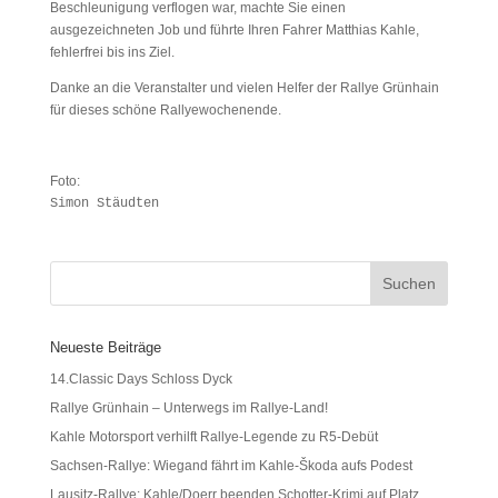
Beschleunigung verflogen war, machte Sie einen
ausgezeichneten Job und führte Ihren Fahrer Matthias Kahle,
fehlerfrei bis ins Ziel.
Danke an die Veranstalter und vielen Helfer der Rallye Grünhain
für dieses schöne Rallyewochenende.
Foto:
Simon Stäudten
Neueste Beiträge
14.Classic Days Schloss Dyck
Rallye Grünhain – Unterwegs im Rallye-Land!
Kahle Motorsport verhilft Rallye-Legende zu R5-Debüt
Sachsen-Rallye: Wiegand fährt im Kahle-Škoda aufs Podest
Lausitz-Rallye: Kahle/Doerr beenden Schotter-Krimi auf Platz