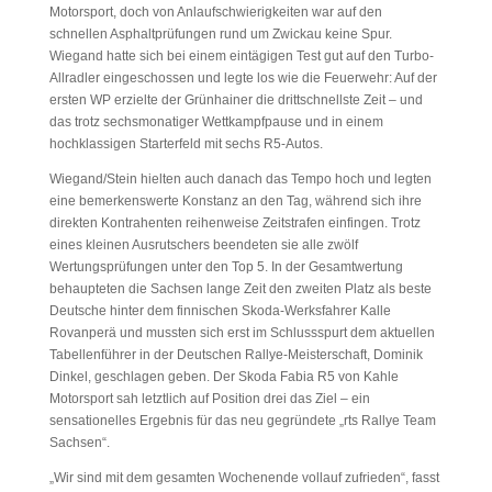
Motorsport, doch von Anlaufschwierigkeiten war auf den
schnellen Asphaltprüfungen rund um Zwickau keine Spur.
Wiegand hatte sich bei einem eintägigen Test gut auf den Turbo-
Allradler eingeschossen und legte los wie die Feuerwehr: Auf der
ersten WP erzielte der Grünhainer die drittschnellste Zeit – und
das trotz sechsmonatiger Wettkampfpause und in einem
hochklassigen Starterfeld mit sechs R5-Autos.
Wiegand/Stein hielten auch danach das Tempo hoch und legten
eine bemerkenswerte Konstanz an den Tag, während sich ihre
direkten Kontrahenten reihenweise Zeitstrafen einfingen. Trotz
eines kleinen Ausrutschers beendeten sie alle zwölf
Wertungsprüfungen unter den Top 5. In der Gesamtwertung
behaupteten die Sachsen lange Zeit den zweiten Platz als beste
Deutsche hinter dem finnischen Skoda-Werksfahrer Kalle
Rovanperä und mussten sich erst im Schlussspurt dem aktuellen
Tabellenführer in der Deutschen Rallye-Meisterschaft, Dominik
Dinkel, geschlagen geben. Der Skoda Fabia R5 von Kahle
Motorsport sah letztlich auf Position drei das Ziel – ein
sensationelles Ergebnis für das neu gegründete „rts Rallye Team
Sachsen“.
„Wir sind mit dem gesamten Wochenende vollauf zufrieden“, fasst