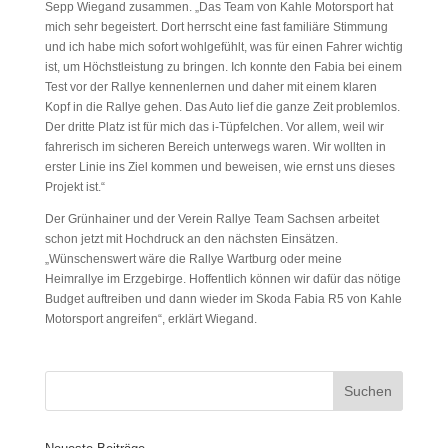
Sepp Wiegand zusammen. „Das Team von Kahle Motorsport hat
mich sehr begeistert. Dort herrscht eine fast familiäre Stimmung
und ich habe mich sofort wohlgefühlt, was für einen Fahrer wichtig
ist, um Höchstleistung zu bringen. Ich konnte den Fabia bei einem
Test vor der Rallye kennenlernen und daher mit einem klaren
Kopf in die Rallye gehen. Das Auto lief die ganze Zeit problemlos.
Der dritte Platz ist für mich das i-Tüpfelchen. Vor allem, weil wir
fahrerisch im sicheren Bereich unterwegs waren. Wir wollten in
erster Linie ins Ziel kommen und beweisen, wie ernst uns dieses
Projekt ist.“
Der Grünhainer und der Verein Rallye Team Sachsen arbeitet
schon jetzt mit Hochdruck an den nächsten Einsätzen.
„Wünschenswert wäre die Rallye Wartburg oder meine
Heimrallye im Erzgebirge. Hoffentlich können wir dafür das nötige
Budget auftreiben und dann wieder im Skoda Fabia R5 von Kahle
Motorsport angreifen“, erklärt Wiegand.